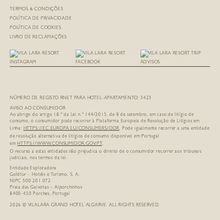
TERMOS & CONDIÇÕES
POLÍTICA DE PRIVACIDADE
POLÍTICA DE COOKIES
LIVRO DE RECLAMAÇÕES
NÚMERO DE REGISTO RNET PARA HOTEL-APARTAMENTO: 3423
AVISO AO CONSUMIDOR
Ao abrigo do artigo 18.º da Lei n.º 144/2015, de 8 de setembro, em caso de litígio de
consumo, o consumidor pode recorrer à Plataforma Europeia de Resolução de Litígios em
Linha:
HTTPS://EC.EUROPA.EU/
CONSUMERS/ODR
. Pode igualmente recorrer a uma entidade
de resolução alternativa de litígios de consumo disponível em Portugal
em
HTTPS://WWW.CONSUMIDOR.GOV.PT
.
O recurso a estas entidades não prejudica o direito de o consumidor recorrer aos tribunais
judiciais, nos termos da lei.
Entidade Exploradora
Goldtur – Hotéis e Turismo, S. A.
NIPC 500 201 072
Praia das Gaivotas – Alporchinhos
8400-450 Porches, Portugal
2026 © VILALARA GRAND HOTEL ALGARVE. ALL RIGHTS RESERVED.