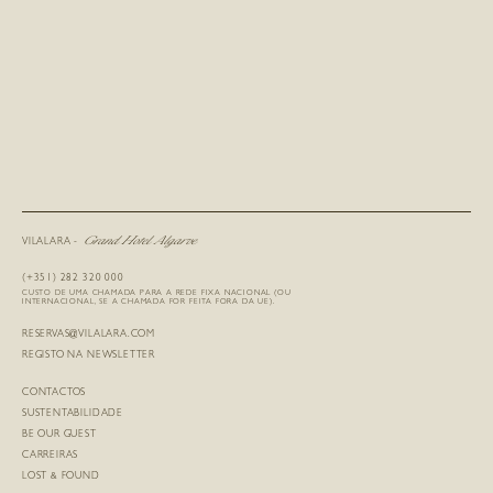
Grand Hotel Algarve
VILALARA -
(+351) 282 320 000
CUSTO DE UMA CHAMADA PARA A REDE FIXA NACIONAL (OU
INTERNACIONAL, SE A CHAMADA FOR FEITA FORA DA UE).
RESERVAS@VILALARA.COM
REGISTO NA NEWSLETTER
CONTACTOS
SUSTENTABILIDADE
BE OUR GUEST
CARREIRAS
LOST & FOUND