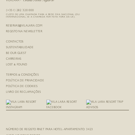
VILALARA -
(+351) 282 320 000
CUSTO DE UMA CHAMADA PARA A REDE FIXA NACIONAL (OU
INTERNACIONAL, SE A CHAMADA FOR FEITA FORA DA UE).
RESERVAS@VILALARA.COM
REGISTO NA NEWSLETTER
CONTACTOS
SUSTENTABILIDADE
BE OUR GUEST
CARREIRAS
LOST & FOUND
TERMOS & CONDIÇÕES
POLÍTICA DE PRIVACIDADE
POLÍTICA DE COOKIES
LIVRO DE RECLAMAÇÕES
NÚMERO DE REGISTO RNET PARA HOTEL-APARTAMENTO: 3423