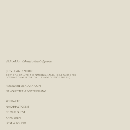
Grand Hotel Algarve
VILALARA -
(+351) 282 320 000
COST OF A CALL TO THE NATIONAL LANDLINE NETWORK (OR
INTERNATIONAL, IF THE CALL IS MADE OUTSIDE THE EU).
RESERVAS@VILALARA.COM
NEWSLETTER-REGISTRIERUNG
KONTAKTE
NACHHALTIGKEIT
BE OUR GUEST
KARRIEREN
LOST & FOUND