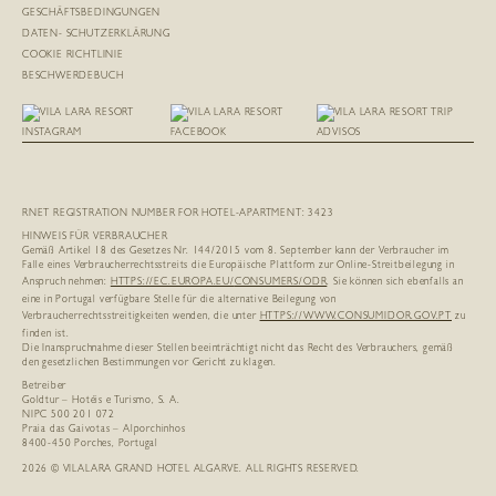
GESCHÄFTSBEDINGUNGEN
DATEN- SCHUTZERKLÄRUNG
COOKIE RICHTLINIE
BESCHWERDEBUCH
RNET REGISTRATION NUMBER FOR HOTEL-APARTMENT: 3423
HINWEIS FÜR VERBRAUCHER
Gemäß Artikel 18 des Gesetzes Nr. 144/2015 vom 8. September kann der Verbraucher im
Falle eines Verbraucherrechtsstreits die Europäische Plattform zur Online-Streitbeilegung in
Anspruch nehmen:
HTTPS://EC.EUROPA.EU/
CONSUMERS/ODR
. Sie können sich ebenfalls an
eine in Portugal verfügbare Stelle für die alternative Beilegung von
Verbraucherrechtsstreitigkeiten wenden, die unter
HTTPS://WWW.CONSUMIDOR.GOV.PT
zu
finden ist.
Die Inanspruchnahme dieser Stellen beeinträchtigt nicht das Recht des Verbrauchers, gemäß
den gesetzlichen Bestimmungen vor Gericht zu klagen.
Betreiber
Goldtur – Hotéis e Turismo, S. A.
NIPC 500 201 072
Praia das Gaivotas – Alporchinhos
8400-450 Porches, Portugal
2026 © VILALARA GRAND HOTEL ALGARVE. ALL RIGHTS RESERVED.