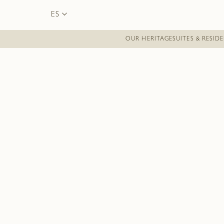
ES
OUR HERITAGE
SUITES & RESID