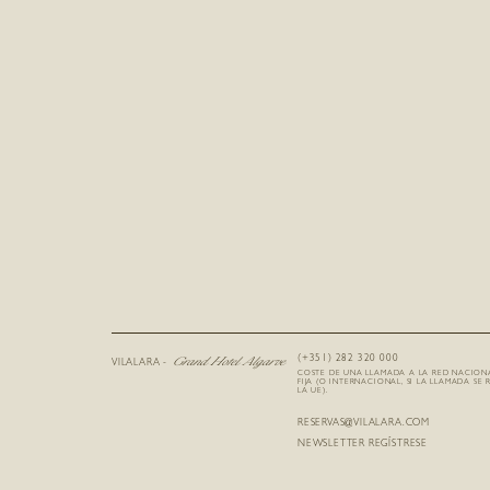
Grand Hotel Algarve
(+351) 282 320 000
VILALARA -
COSTE DE UNA LLAMADA A LA RED NACION
FIJA (O INTERNACIONAL, SI LA LLAMADA SE 
LA UE).
RESERVAS@VILALARA.COM
NEWSLETTER REGÍSTRESE