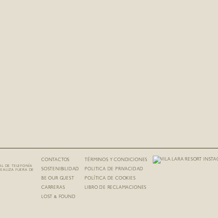
CONTACTOS
TÉRMINOS Y CONDICIONES
AL DE TELEFONÍA
SOSTENIBILIDAD
POLITICA DE PRIVACIDAD
REALIZA FUERA DE
BE OUR GUEST
POLÍTICA DE COOKIES
CARRERAS
LIBRO DE RECLAMACIONES
LOST & FOUND