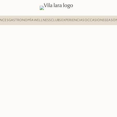
ENCES
GASTRONOMÍA
WELLNESS
CLUBS
EXPERIENCIAS
OCCASIONS
SEASO