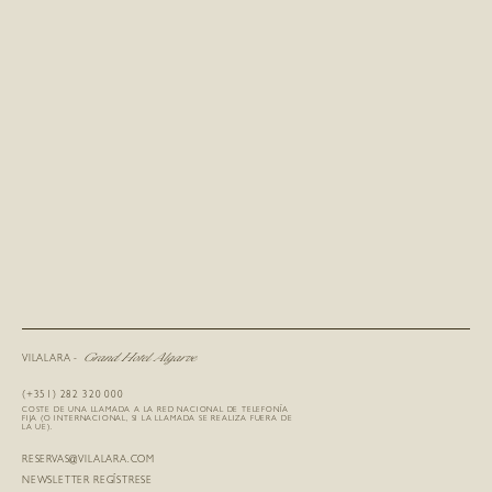
Grand Hotel Algarve
VILALARA -
(+351) 282 320 000
COSTE DE UNA LLAMADA A LA RED NACIONAL DE TELEFONÍA
FIJA (O INTERNACIONAL, SI LA LLAMADA SE REALIZA FUERA DE
LA UE).
RESERVAS@VILALARA.COM
NEWSLETTER REGÍSTRESE