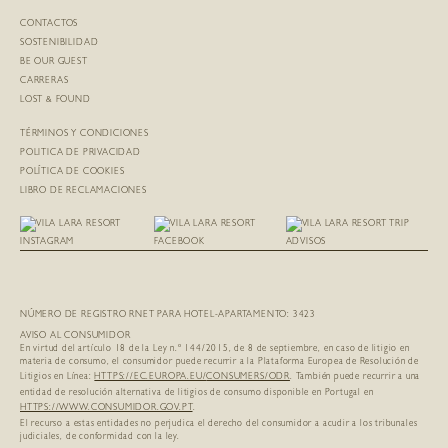
CONTACTOS
SOSTENIBILIDAD
BE OUR GUEST
CARRERAS
LOST & FOUND
TÉRMINOS Y CONDICIONES
POLITICA DE PRIVACIDAD
POLÍTICA DE COOKIES
LIBRO DE RECLAMACIONES
NÚMERO DE REGISTRO RNET PARA HOTEL-APARTAMENTO: 3423
AVISO AL CONSUMIDOR
En virtud del artículo 18 de la Ley n.º 144/2015, de 8 de septiembre, en caso de litigio en
materia de consumo, el consumidor puede recurrir a la Plataforma Europea de Resolución de
Litigios en Línea:
HTTPS://EC.EUROPA.EU/
CONSUMERS/ODR
. También puede recurrir a una
entidad de resolución alternativa de litigios de consumo disponible en Portugal en
HTTPS://WWW.CONSUMIDOR.GOV.PT
.
El recurso a estas entidades no perjudica el derecho del consumidor a acudir a los tribunales
judiciales, de conformidad con la ley.