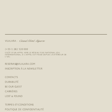
Grand Hotel Algarve
VILALARA -
(+351) 282 320 000
COÛT D'UN APPEL VERS LE RÉSEAU FIXE NATIONAL (OU
INTERNATIONAL, SI L'APPEL EST PASSÉ DEPUIS L'EXTÉRIEUR DE
L'UE).
RESERVAS@VILALARA.COM
INSCRIPTION À LA NEWSLETTER
CONTACTS
DURABILITÉ
BE OUR GUEST
CARRIÈRES
LOST & FOUND
TERMES-ET-CONDITIONS
POLITIQUE DE CONFIDENTIALITÉ