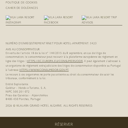
POLITIQUE DE COOKIES
CAHIER DE DOLÉANCES
NUMÉRO D’ENREGISTREMENT RNET POUR HOTEL-APARTMENT: 3423
AVIS AU CONSOMMATEUR
En vertu de l’article 18 de la loi n° 144/2015 du 8 septembre, en cas de litige de
consommation, le consommateur peut recourir à la plateforme européenne de règlement en
ligne des litiges :
HTTPS://EC.EUROPA.EU/
CONSUMERS/ODR
. Il peut également s’adresser à
un organisme de règlement extrajudiciaire des litiges de consommation disponible au Portugal
à l’adresse
HTTPS://WWW.CONSUMIDOR.GOV.PT
.
Le recours à ces organismes ne porte pas atteinte au droit du consommateur de saisir les
tribunaux, conformément à la loi.
Entité Exploitante
Goldtur – Hotéis e Turismo, S. A.
NIPC 500 201 072
Praia das Gaivotas – Alporchinhos
8400-450 Porches, Portugal
2026 © VILALARA GRAND HOTEL ALGARVE. ALL RIGHTS RESERVED.
RÉSERVER