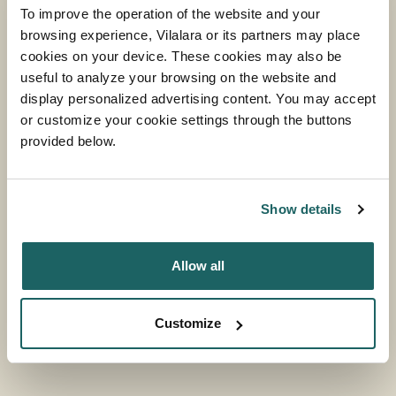
To improve the operation of the website and your
RAIZES
De la Ferme à la Table
browsing experience, Vilalara or its partners may place
cookies on your device. These cookies may also be
PLUS D'INFORMATION
useful to analyze your browsing on the website and
display personalized advertising content. You may accept
or customize your cookie settings through the buttons
provided below.
Show details
Allow all
Customize