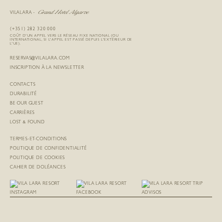
Grand Hotel Algarve
VILALARA -
(+351) 282 320 000
COÛT D'UN APPEL VERS LE RÉSEAU FIXE NATIONAL (OU
INTERNATIONAL, SI L'APPEL EST PASSÉ DEPUIS L'EXTÉRIEUR DE
L'UE).
RESERVAS@VILALARA.COM
INSCRIPTION À LA NEWSLETTER
CONTACTS
DURABILITÉ
BE OUR GUEST
CARRIÈRES
LOST & FOUND
TERMES-ET-CONDITIONS
POLITIQUE DE CONFIDENTIALITÉ
POLITIQUE DE COOKIES
CAHIER DE DOLÉANCES