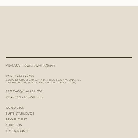
Grand Hotel Algarve
VILALARA -
(+351) 282 320 000
CUSTO DE UMA CHAMADA PARA A REDE FIXA NACIONAL (OU
INTERNACIONAL, SE A CHAMADA FOR FEITA FORA DA UE).
RESERVAS@VILALARA.COM
REGISTO NA NEWSLETTER
CONTACTOS
SUSTENTABILIDADE
BE OUR GUEST
CARREIRAS
LOST & FOUND