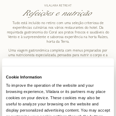
VILALARA RETREAT
Refeições e nutrição
Tudo está incluído no retiro: com uma seleção criteriosa de
experiências culinárias nos vários restaurantes do hotel. Da
requintada gastronomia do Coral aos pratos frescos e saudáveis do
Vento e à surpreendente e saborosa experiência na horta Raízes,
horta da Terra.
Uma viagem gastronómica completa com menus preparados por
uma nutricionista especializada, pensados para nutrir o corpo e a
alma e alcançar o equilíbrio perfeito.
Cookie Information
To improve the operation of the website and your
VILALARA RETREAT
browsing experience, Vilalara or its partners may place
Oferta de pacotes
cookies on your device. These cookies may also be
useful to analyze your browsing on the website and
display personalized advertising content. You may accept
TIPO DE
DETALHES
TAXA (EUR)