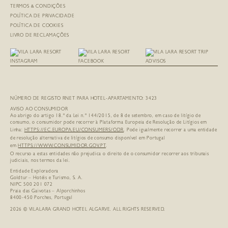
TERMOS & CONDIÇÕES
POLÍTICA DE PRIVACIDADE
POLÍTICA DE COOKIES
LIVRO DE RECLAMAÇÕES
NÚMERO DE REGISTO RNET PARA HOTEL-APARTAMENTO: 3423
AVISO AO CONSUMIDOR
Ao abrigo do artigo 18.º da Lei n.º 144/2015, de 8 de setembro, em caso de litígio de
consumo, o consumidor pode recorrer à Plataforma Europeia de Resolução de Litígios em
Linha:
HTTPS://EC.EUROPA.EU/
CONSUMERS/ODR
. Pode igualmente recorrer a uma entidade
de resolução alternativa de litígios de consumo disponível em Portugal
em
HTTPS://WWW.CONSUMIDOR.GOV.PT
.
O recurso a estas entidades não prejudica o direito de o consumidor recorrer aos tribunais
judiciais, nos termos da lei.
Entidade Exploradora
Goldtur – Hotéis e Turismo, S. A.
NIPC 500 201 072
Praia das Gaivotas – Alporchinhos
8400-450 Porches, Portugal
2026 © VILALARA GRAND HOTEL ALGARVE. ALL RIGHTS RESERVED.